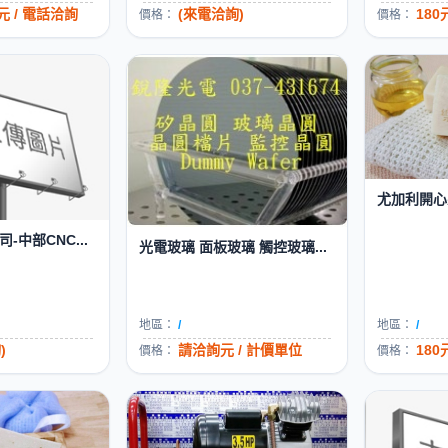
 / 電話洽詢
(來電洽詢)
180元
價格：
價格：
尤加利開心果
中部CNC...
光電玻璃 面板玻璃 觸控玻璃...
地區：
/
地區：
/
)
請洽詢元 / 計價單位
180元
價格：
價格：