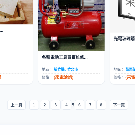
.
光電玻璃銷售
各種電動工具買賣維修...
地區：
新竹縣 / 竹北市
地區：
苗栗縣
個
(來電洽詢)
(來
價格：
價格：
上一頁
1
2
3
4
5
6
7
8
下一頁