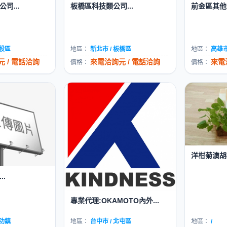
司...
板橋區科技類公司...
前金區其他公
五股區
地區：
新北市 / 板橋區
地區：
高雄市
 / 電話洽詢
來電洽詢元 / 電話洽詢
來電
價格：
價格：
洋柑菊澳胡榛
.
專業代理:OKAMOTO內外...
成功鎮
地區：
台中市 / 北屯區
地區：
/