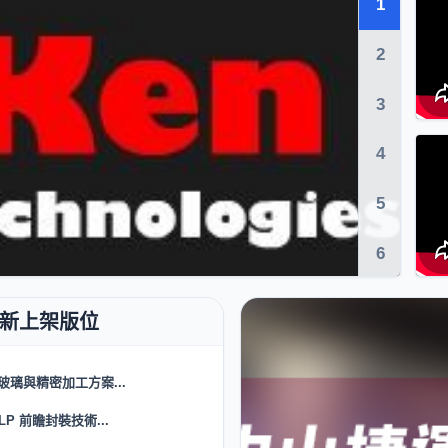
1
2
3
4
5
6
玻璃與精密加工方案...
LP 前瞻封裝技術...