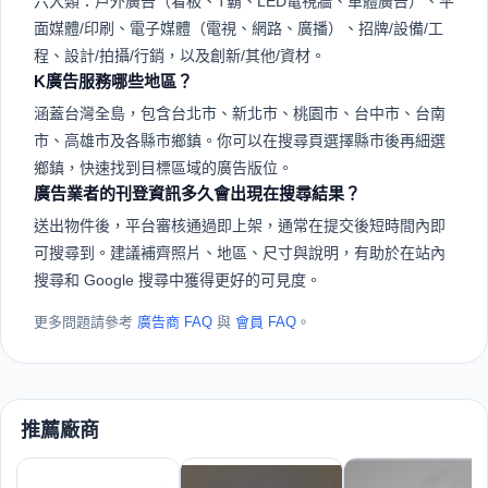
六大類：戶外廣告（看板、T霸、LED電視牆、車體廣告）、平
面媒體/印刷、電子媒體（電視、網路、廣播）、招牌/設備/工
程、設計/拍攝/行銷，以及創新/其他/資材。
K廣告服務哪些地區？
涵蓋台灣全島，包含台北市、新北市、桃園市、台中市、台南
市、高雄市及各縣市鄉鎮。你可以在搜尋頁選擇縣市後再細選
鄉鎮，快速找到目標區域的廣告版位。
廣告業者的刊登資訊多久會出現在搜尋結果？
送出物件後，平台審核通過即上架，通常在提交後短時間內即
可搜尋到。建議補齊照片、地區、尺寸與說明，有助於在站內
搜尋和 Google 搜尋中獲得更好的可見度。
更多問題請參考
廣告商 FAQ
與
會員 FAQ
。
推薦廠商