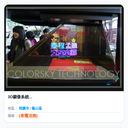
3D顯像系統...
地區：
桃園市 / 龜山區
(來電洽詢)
價格：