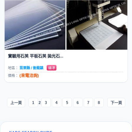
實驗用石英 平板石英 拋光石...
地區：
苗栗縣 / 後龍鎮
(來電洽詢)
價格：
上一頁
1
2
3
4
5
6
7
8
下一頁