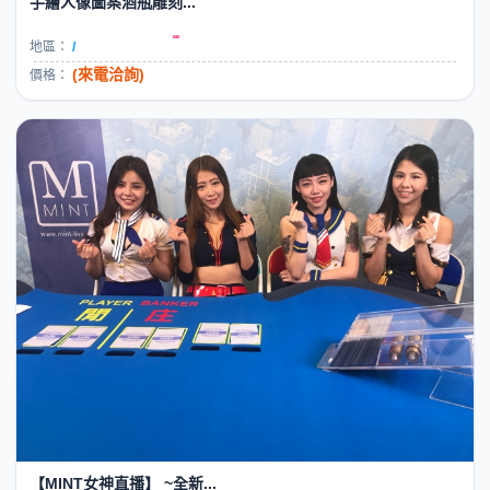
手繪人像圖案酒瓶雕刻...
地區：
/
(來電洽詢)
價格：
【MINT女神直播】 ~全新...