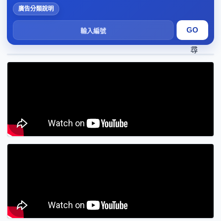
廣告分類說明
搜
尋
1
2
3
4
5
6