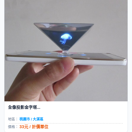
全像投影金字塔...
地區：
桃園市 / 大溪區
33元 / 計價單位
價格：