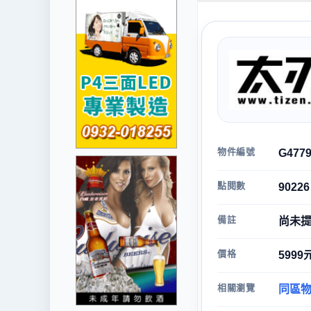
物件編號
G477
點閱數
90226
備註
尚未
價格
599
相關瀏覽
同區