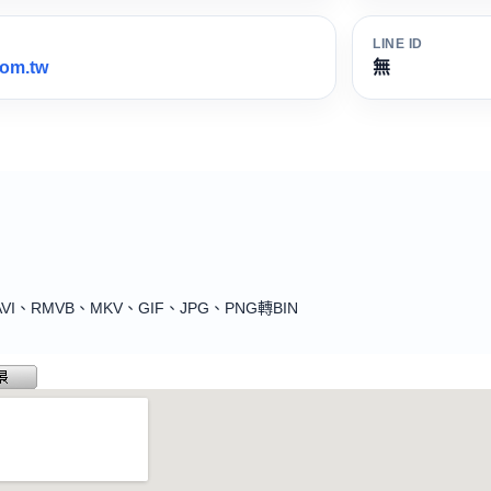
LINE ID
om.tw
無
I、RMVB、MKV、GIF、JPG、PNG轉BIN