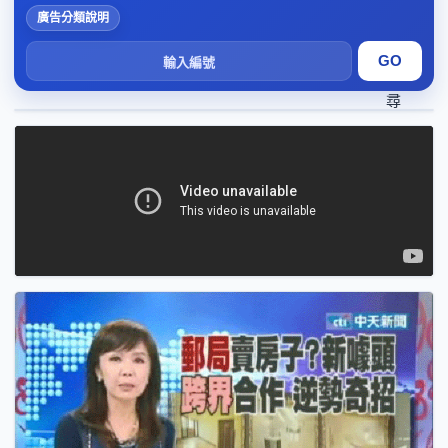
廣告分類說明
搜
尋
1
2
3
4
5
6