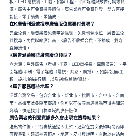
板、LED 電視牆、T 霸、招牌工程、平面媒體與數位行銷等資
源。廣告主可免費搜尋版位、廣告業者可免費刊登，雙方直接
對接，零手續費、零抽成。
在K廣告刊登或搜尋廣告版位需要付費嗎？
完全免費。廣告業者免費申請帳號、免費刊登版位；廣告主免
費搜尋、免費聯絡廣告商。K廣告不收媒合費、不抽成，雙方
直接議價。
K廣告涵蓋哪些廣告版位類型？
六大類：戶外廣告（看板、T霸、LED電視牆、車體廣告）、平
面媒體/印刷、電子媒體（電視、網路、廣播）、招牌/設備/工
程、設計/拍攝/行銷，以及創新/其他/資材。
K廣告服務哪些地區？
涵蓋台灣全島，包含台北市、新北市、桃園市、台中市、台南
市、高雄市及各縣市鄉鎮。你可以在搜尋頁選擇縣市後再細選
鄉鎮，快速找到目標區域的廣告版位。
廣告業者的刊登資訊多久會出現在搜尋結果？
送出物件後，平台審核通過即上架，通常在提交後短時間內即
可搜尋到。建議補齊照片、地區、尺寸與說明，有助於在站內