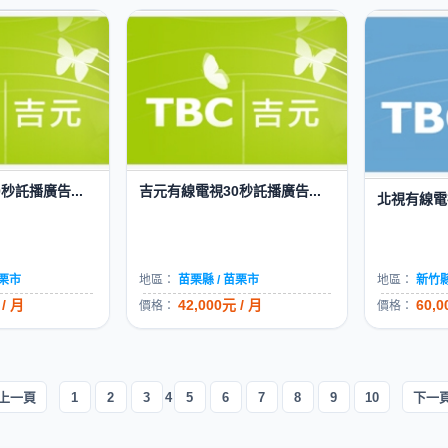
秒託播廣告...
吉元有線電視30秒託播廣告...
北視有線電視
苗栗市
地區：
苗栗縣 / 苗栗市
地區：
新竹縣
 / 月
42,000元 / 月
60,0
價格：
價格：
上一頁
1
2
3
4
5
6
7
8
9
10
下一