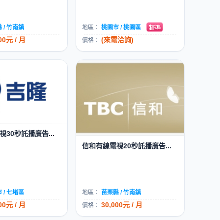
 / 竹南鎮
地區：
桃園市 / 桃園區
00元 / 月
(來電洽詢)
價格：
30秒託播廣告...
信和有線電視20秒託播廣告...
 / 七堵區
地區：
苗栗縣 / 竹南鎮
00元 / 月
30,000元 / 月
價格：