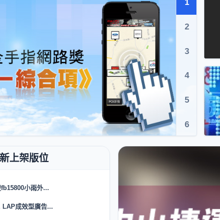
1
2
3
4
5
6
fb15800小雨外...
E LAP成效型廣告...