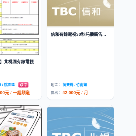
信和有線電視30秒託播廣告...
】北桃園有線電視
 / 桃園區
地區：
苗栗縣 / 竹南鎮
000元 / 一組頻道
42,000元 / 月
價格：