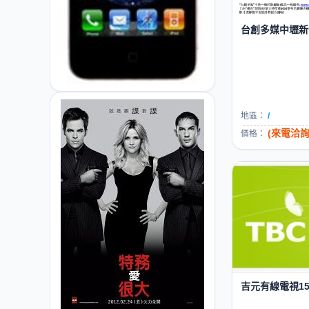
台創多媒中壢新竹
地區：
/
(來電洽詢
價格：
吉元有線電視15