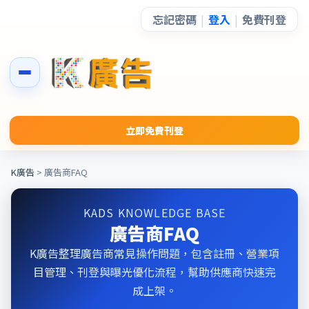
忘記密碼
|
登入
|
免費刊登
立即免費刊登
K廣告
> 廣告商FAQ
KADS KNOWLEDGE BASE
廣告商FAQ
K廣告整理廣告商常見操作問題，包含註冊、營業項
目管理、刊登與曝光優化流程，幫助供應商快速完
成上架。