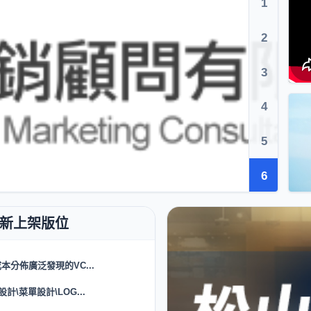
1
2
3
4
5
6
成本分佈廣泛發現的VC...
計\菜單設計\LOG...