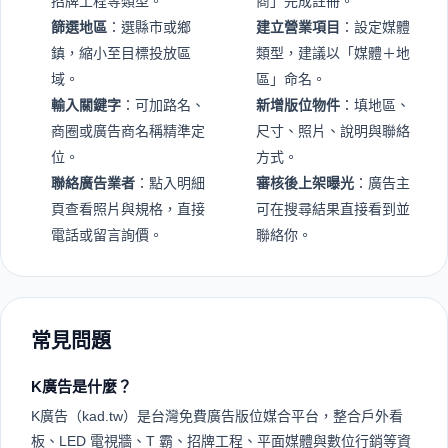
招牌工程等類型。
商」完成註冊。
篩選地區
：選縣市或鄉
建立營業項目
：設定媒體
鎮，縮小至目標投放區
類型，建議以「媒體＋地
域。
區」命名。
輸入關鍵字
：可加路名、
新增版位物件
：填地區、
商圈或廣告商名稱精準定
尺寸、照片、說明與聯絡
位。
方式。
聯絡廣告業者
：點入明細
審核後上架曝光
：廣告主
頁查看照片與規格，直接
可在搜尋結果直接看到並
電話或留言詢價。
聯絡你。
常見問題
K廣告是什麼？
K廣告（kad.tw）是台灣免費廣告版位媒合平台，整合戶外看
板、LED 電視牆、T 霸、招牌工程、平面媒體與數位行銷等資