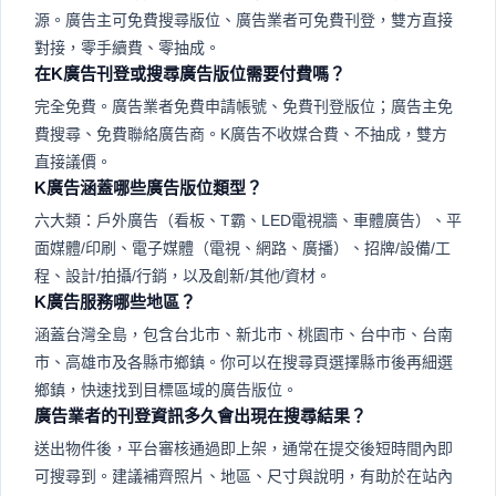
源。廣告主可免費搜尋版位、廣告業者可免費刊登，雙方直接
對接，零手續費、零抽成。
在K廣告刊登或搜尋廣告版位需要付費嗎？
完全免費。廣告業者免費申請帳號、免費刊登版位；廣告主免
費搜尋、免費聯絡廣告商。K廣告不收媒合費、不抽成，雙方
直接議價。
K廣告涵蓋哪些廣告版位類型？
六大類：戶外廣告（看板、T霸、LED電視牆、車體廣告）、平
面媒體/印刷、電子媒體（電視、網路、廣播）、招牌/設備/工
程、設計/拍攝/行銷，以及創新/其他/資材。
K廣告服務哪些地區？
涵蓋台灣全島，包含台北市、新北市、桃園市、台中市、台南
市、高雄市及各縣市鄉鎮。你可以在搜尋頁選擇縣市後再細選
鄉鎮，快速找到目標區域的廣告版位。
廣告業者的刊登資訊多久會出現在搜尋結果？
送出物件後，平台審核通過即上架，通常在提交後短時間內即
可搜尋到。建議補齊照片、地區、尺寸與說明，有助於在站內