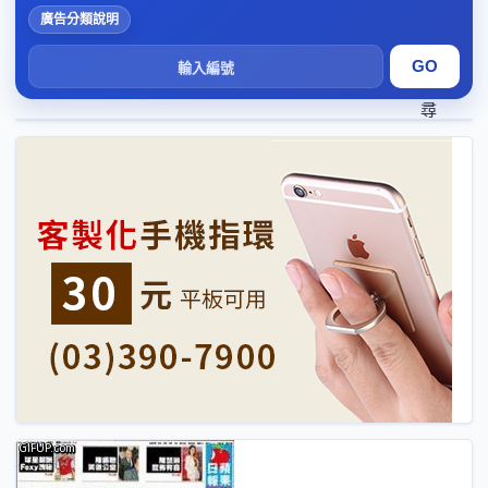
廣告分類說明
搜
尋
1
2
3
4
5
6