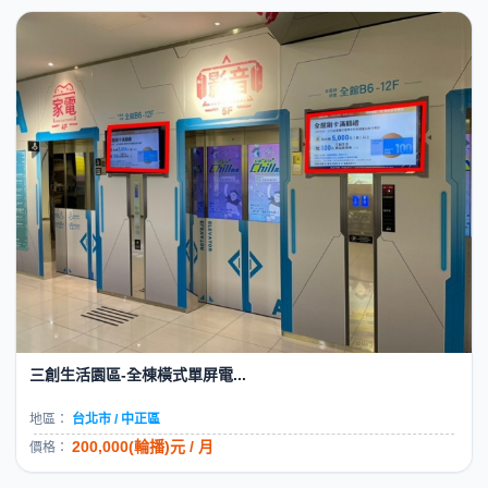
三創生活園區-全棟橫式單屏電...
地區：
台北市 / 中正區
200,000(輪播)元 / 月
價格：