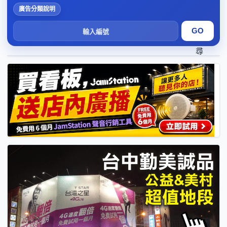
廣告分類說明
搜
尋
1
2
3
4
5
6