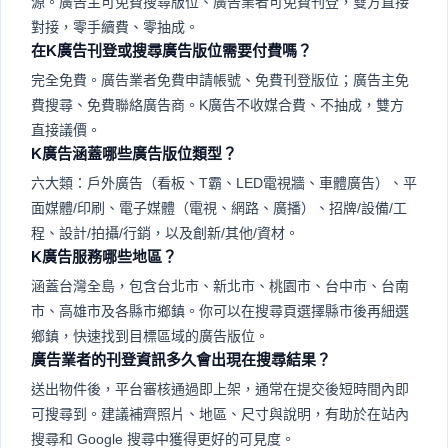
源。廣告主可免費搜尋版位、廣告業者可免費刊登，雙方直接
對接，零手續費、零抽成。
在K廣告刊登或搜尋廣告版位需要付費嗎？
完全免費。廣告業者免費申請帳號、免費刊登版位；廣告主免
費搜尋、免費聯絡廣告商。K廣告不收媒合費、不抽成，雙方
直接議價。
K廣告涵蓋哪些廣告版位類型？
六大類：戶外廣告（看板、T霸、LED電視牆、車體廣告）、平
面媒體/印刷、電子媒體（電視、網路、廣播）、招牌/設備/工
程、設計/拍攝/行銷，以及創新/其他/資材。
K廣告服務哪些地區？
涵蓋台灣全島，包含台北市、新北市、桃園市、台中市、台南
市、高雄市及各縣市鄉鎮。你可以在搜尋頁選擇縣市後再細選
鄉鎮，快速找到目標區域的廣告版位。
廣告業者的刊登資訊多久會出現在搜尋結果？
送出物件後，平台審核通過即上架，通常在提交後短時間內即
可搜尋到。建議補齊照片、地區、尺寸與說明，有助於在站內
搜尋和 Google 搜尋中獲得更好的可見度。