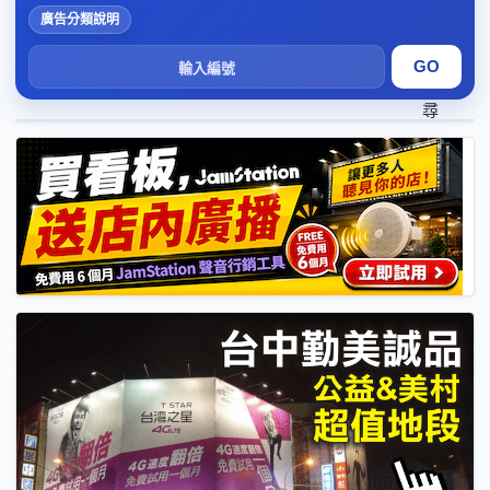
廣告分類說明
搜
尋
1
2
3
4
5
6