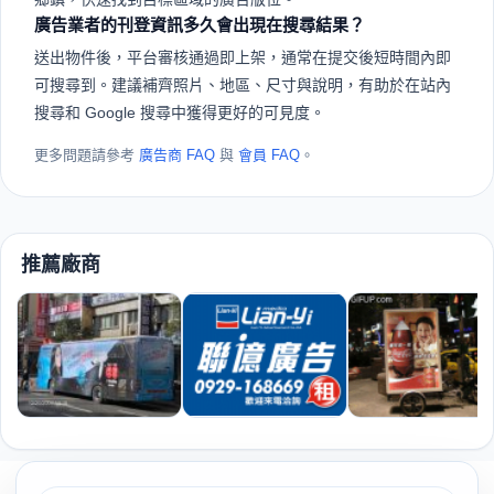
K廣告是什麼？
K廣告（kad.tw）是台灣免費廣告版位媒合平台，整合戶外看
板、LED 電視牆、T 霸、招牌工程、平面媒體與數位行銷等資
源。廣告主可免費搜尋版位、廣告業者可免費刊登，雙方直接
對接，零手續費、零抽成。
在K廣告刊登或搜尋廣告版位需要付費嗎？
完全免費。廣告業者免費申請帳號、免費刊登版位；廣告主免
費搜尋、免費聯絡廣告商。K廣告不收媒合費、不抽成，雙方
直接議價。
K廣告涵蓋哪些廣告版位類型？
六大類：戶外廣告（看板、T霸、LED電視牆、車體廣告）、平
面媒體/印刷、電子媒體（電視、網路、廣播）、招牌/設備/工
程、設計/拍攝/行銷，以及創新/其他/資材。
K廣告服務哪些地區？
涵蓋台灣全島，包含台北市、新北市、桃園市、台中市、台南
市、高雄市及各縣市鄉鎮。你可以在搜尋頁選擇縣市後再細選
鄉鎮，快速找到目標區域的廣告版位。