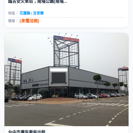
臨吉安火車站；南埔公園(南埔...
地區：
花蓮縣 / 吉安鄉
(來電洽詢)
價格：
台中市廣告看板出租...