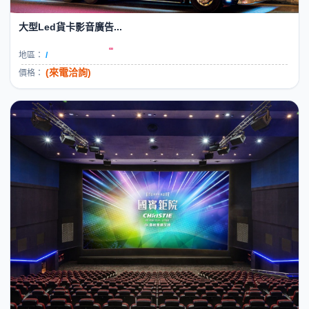
大型Led貨卡影音廣告...
地區：
/
(來電洽詢)
價格：