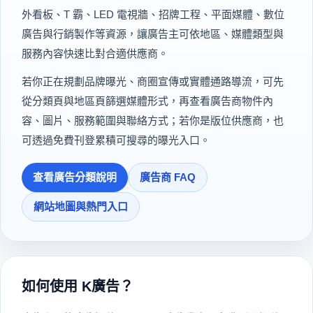
地區：
台北市 / 士林區
8000元 / 月
價格：
上一頁
1
2
3
4
5
6
7
8
9
10
下一頁
KADS SEARCH GUIDE
全台免費廣告版位媒合平台，快
速找到戶外看板、LED 電視牆與
整合行銷資源
K廣告專注提供台灣廣告版位媒合與免費刊登服務，整合戶