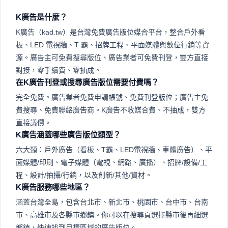
選擇廣告大類
：在首頁選
免費申請帳號
：點選「免
戶外廣告、LED電視牆、
費刊登」→「加入廣告
招牌工程等類型。
商」完成註冊。
篩選地區
：選縣市或鄉
建立營業項目
：設定媒體
鎮，縮小至目標投放區
類型，建議以「媒體＋地
域。
區」命名。
輸入關鍵字
：可加路名、
新增版位物件
：填地區、
商圈或廣告商名稱精準定
尺寸、照片、說明與聯絡
位。
方式。
聯絡廣告業者
：點入明細
審核後上架曝光
：廣告主
頁查看照片與規格，直接
可在搜尋結果直接看到並
電話或留言詢價。
聯絡你。
常見問題