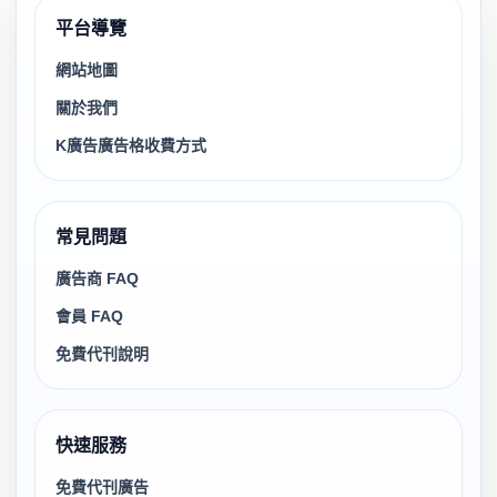
廣告業者的刊登資訊多久會出現在搜尋結果？
送出物件後，平台審核通過即上架，通常在提交後短時間內即
可搜尋到。建議補齊照片、地區、尺寸與說明，有助於在站內
搜尋和 Google 搜尋中獲得更好的可見度。
更多問題請參考
廣告商 FAQ
與
會員 FAQ
。
推薦廠商