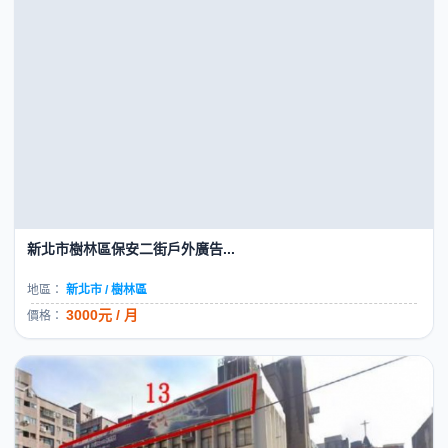
南投竹山-紫南宮戶外看板...
地區：
南投縣 / 竹山鎮
(來電洽詢)
價格：