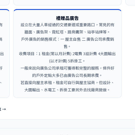
禮贈品廣告
有
設立在大量人車經過的交通要道或重要路口，常見的有
牆面、廣告架、霓虹塔、路旁鷹架、站亭站牌等。
銷
戶外廣告的銷售模式：一 屋主自售 二 廣告公司承攬銷
售。
輸出
收費項目：1 租金(常以月計費) 2電費 3設計費 4大圖輸出
(以才計價) 5拆掛工。
好
一般來說向廣告公司承租可獲得較完整的服務，條件好
的戶外定點大多已由廣告公司長期承攬。
、
若直接向屋主承租，租金可自行與屋主協商，但設計、
大圖輸出、水電工、拆掛工要另外去找廠商施做。
 →