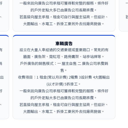
好
一般來說向廣告公司承租可獲得較完整的服務，條件好
的戶外定點大多已由廣告公司長期承攬。
、
若直接向屋主承租，租金可自行與屋主協商，但設計、
大圖輸出、水電工、拆掛工要另外去找廠商施做。
車輛廣告
有
設立在大量人車經過的交通要道或重要路口，常見的有
牆面、廣告架、霓虹塔、路旁鷹架、站亭站牌等。
銷
戶外廣告的銷售模式：一 屋主自售 二 廣告公司承攬銷
售。
輸出
收費項目：1 租金(常以月計費) 2電費 3設計費 4大圖輸出
(以才計價) 5拆掛工。
好
一般來說向廣告公司承租可獲得較完整的服務，條件好
的戶外定點大多已由廣告公司長期承攬。
、
若直接向屋主承租，租金可自行與屋主協商，但設計、
大圖輸出、水電工、拆掛工要另外去找廠商施做。