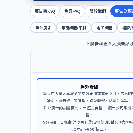
廣告商FAQ
會員FAQ
關於我們
廣告分類
戶外廣告
平面媒體/印刷
電子媒體
招牌/
K廣告涵蓋 6 大廣
戶外看板
設立在大量人車經過的交通要道或重要路口，常見的
牆面、廣告架、霓虹塔、路旁鷹架、站亭站牌等。
戶外廣告的銷售模式：一 屋主自售 二 廣告公司承攬
售。
收費項目：1 租金(常以月計費) 2電費 3設計費 4大圖
(以才計價) 5拆掛工。