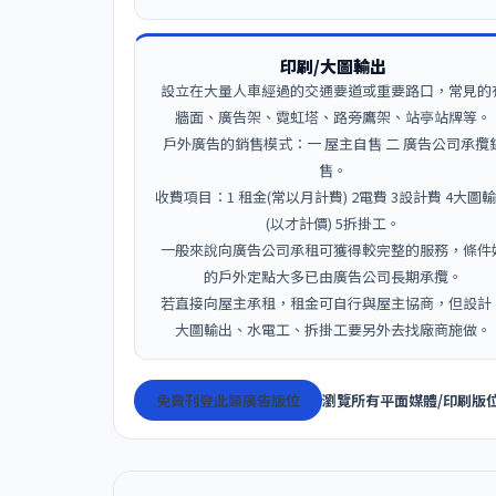
印刷/大圖輸出
設立在大量人車經過的交通要道或重要路口，常見的
牆面、廣告架、霓虹塔、路旁鷹架、站亭站牌等。
戶外廣告的銷售模式：一 屋主自售 二 廣告公司承攬
售。
收費項目：1 租金(常以月計費) 2電費 3設計費 4大圖
(以才計價) 5拆掛工。
一般來說向廣告公司承租可獲得較完整的服務，條件
的戶外定點大多已由廣告公司長期承攬。
若直接向屋主承租，租金可自行與屋主協商，但設計
大圖輸出、水電工、拆掛工要另外去找廠商施做。
免費刊登此類廣告版位
瀏覽所有平面媒體/印刷版位