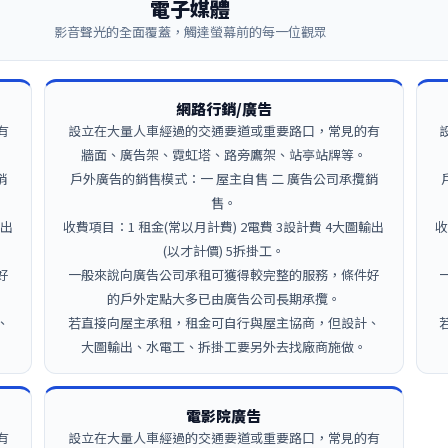
電子媒體
影音聲光的全面覆蓋，觸達螢幕前的每一位觀眾
網路行銷/廣告
有
設立在大量人車經過的交通要道或重要路口，常見的有
牆面、廣告架、霓虹塔、路旁鷹架、站亭站牌等。
銷
戶外廣告的銷售模式：一 屋主自售 二 廣告公司承攬銷
售。
輸出
收費項目：1 租金(常以月計費) 2電費 3設計費 4大圖輸出
收
(以才計價) 5拆掛工。
好
一般來說向廣告公司承租可獲得較完整的服務，條件好
的戶外定點大多已由廣告公司長期承攬。
、
若直接向屋主承租，租金可自行與屋主協商，但設計、
大圖輸出、水電工、拆掛工要另外去找廠商施做。
電影院廣告
有
設立在大量人車經過的交通要道或重要路口，常見的有