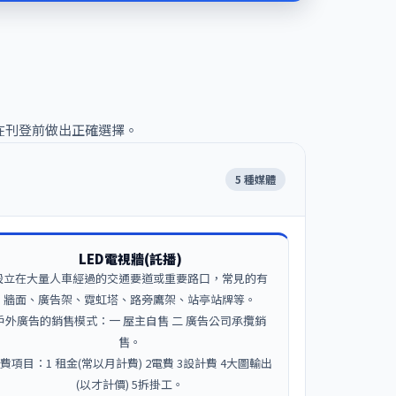
在刊登前做出正確選擇。
5 種媒體
LED電視牆(託播)
設立在大量人車經過的交通要道或重要路口，常見的有
牆面、廣告架、霓虹塔、路旁鷹架、站亭站牌等。
戶外廣告的銷售模式：一 屋主自售 二 廣告公司承攬銷
售。
費項目：1 租金(常以月計費) 2電費 3設計費 4大圖輸出
(以才計價) 5拆掛工。