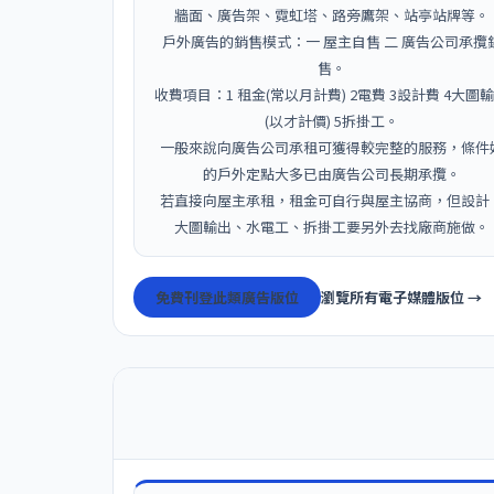
牆面、廣告架、霓虹塔、路旁鷹架、站亭站牌等。
戶外廣告的銷售模式：一 屋主自售 二 廣告公司承攬
售。
收費項目：1 租金(常以月計費) 2電費 3設計費 4大圖
(以才計價) 5拆掛工。
一般來說向廣告公司承租可獲得較完整的服務，條件
的戶外定點大多已由廣告公司長期承攬。
若直接向屋主承租，租金可自行與屋主協商，但設計
大圖輸出、水電工、拆掛工要另外去找廠商施做。
免費刊登此類廣告版位
瀏覽所有電子媒體版位 →