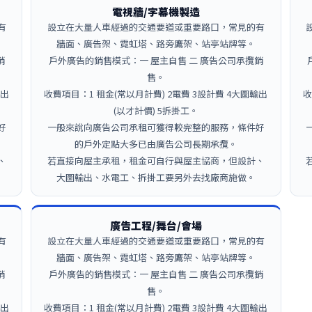
電視牆/字幕機製造
有
設立在大量人車經過的交通要道或重要路口，常見的有
牆面、廣告架、霓虹塔、路旁鷹架、站亭站牌等。
銷
戶外廣告的銷售模式：一 屋主自售 二 廣告公司承攬銷
售。
輸出
收費項目：1 租金(常以月計費) 2電費 3設計費 4大圖輸出
收
(以才計價) 5拆掛工。
好
一般來說向廣告公司承租可獲得較完整的服務，條件好
的戶外定點大多已由廣告公司長期承攬。
、
若直接向屋主承租，租金可自行與屋主協商，但設計、
大圖輸出、水電工、拆掛工要另外去找廠商施做。
廣告工程/舞台/會場
有
設立在大量人車經過的交通要道或重要路口，常見的有
牆面、廣告架、霓虹塔、路旁鷹架、站亭站牌等。
銷
戶外廣告的銷售模式：一 屋主自售 二 廣告公司承攬銷
售。
輸出
收費項目：1 租金(常以月計費) 2電費 3設計費 4大圖輸出