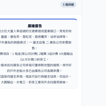
5 種媒體
廣播廣告
設立在大量人車經過的交通要道或重要路口，常見的有
牆面、廣告架、霓虹塔、路旁鷹架、站亭站牌等。
戶外廣告的銷售模式：一 屋主自售 二 廣告公司承攬銷
售。
費項目：1 租金(常以月計費) 2電費 3設計費 4大圖輸出
(以才計價) 5拆掛工。
一般來說向廣告公司承租可獲得較完整的服務，條件好
的戶外定點大多已由廣告公司長期承攬。
若直接向屋主承租，租金可自行與屋主協商，但設計、
大圖輸出、水電工、拆掛工要另外去找廠商施做。