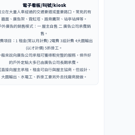
電子看板/叫號/kiosk
設立在大量人車經過的交通要道或重要路口，常見的有
牆面、廣告架、霓虹塔、路旁鷹架、站亭站牌等。
戶外廣告的銷售模式：一 屋主自售 二 廣告公司承攬銷
售。
費項目：1 租金(常以月計費) 2電費 3設計費 4大圖輸出
(以才計價) 5拆掛工。
一般來說向廣告公司承租可獲得較完整的服務，條件好
的戶外定點大多已由廣告公司長期承攬。
若直接向屋主承租，租金可自行與屋主協商，但設計、
大圖輸出、水電工、拆掛工要另外去找廠商施做。