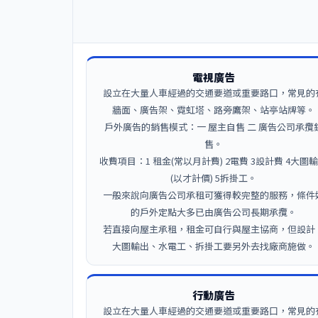
電視廣告
設立在大量人車經過的交通要道或重要路口，常見的
牆面、廣告架、霓虹塔、路旁鷹架、站亭站牌等。
戶外廣告的銷售模式：一 屋主自售 二 廣告公司承攬
售。
收費項目：1 租金(常以月計費) 2電費 3設計費 4大圖
(以才計價) 5拆掛工。
一般來說向廣告公司承租可獲得較完整的服務，條件
的戶外定點大多已由廣告公司長期承攬。
若直接向屋主承租，租金可自行與屋主協商，但設計
大圖輸出、水電工、拆掛工要另外去找廠商施做。
行動廣告
設立在大量人車經過的交通要道或重要路口，常見的