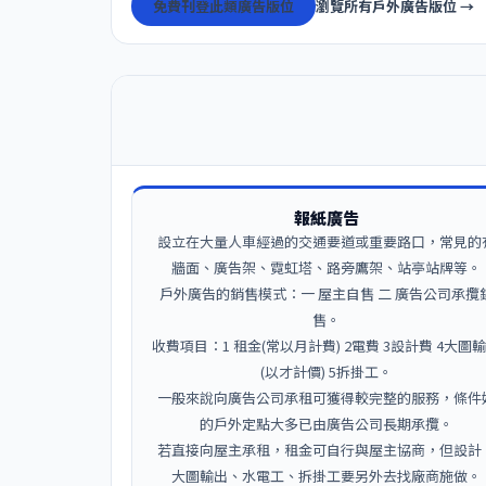
免費刊登此類廣告版位
瀏覽所有戶外廣告版位 →
報紙廣告
設立在大量人車經過的交通要道或重要路口，常見的
牆面、廣告架、霓虹塔、路旁鷹架、站亭站牌等。
戶外廣告的銷售模式：一 屋主自售 二 廣告公司承攬
售。
收費項目：1 租金(常以月計費) 2電費 3設計費 4大圖
(以才計價) 5拆掛工。
一般來說向廣告公司承租可獲得較完整的服務，條件
的戶外定點大多已由廣告公司長期承攬。
若直接向屋主承租，租金可自行與屋主協商，但設計
大圖輸出、水電工、拆掛工要另外去找廠商施做。