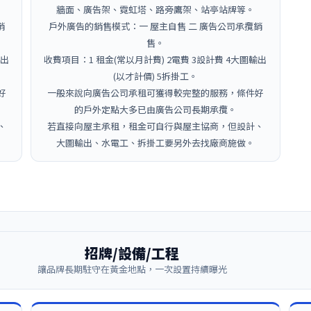
牆面、廣告架、霓虹塔、路旁鷹架、站亭站牌等。
銷
戶外廣告的銷售模式：一 屋主自售 二 廣告公司承攬銷
售。
輸出
收費項目：1 租金(常以月計費) 2電費 3設計費 4大圖輸出
(以才計價) 5拆掛工。
好
一般來說向廣告公司承租可獲得較完整的服務，條件好
的戶外定點大多已由廣告公司長期承攬。
、
若直接向屋主承租，租金可自行與屋主協商，但設計、
大圖輸出、水電工、拆掛工要另外去找廠商施做。
招牌/設備/工程
讓品牌長期駐守在黃金地點，一次設置持續曝光