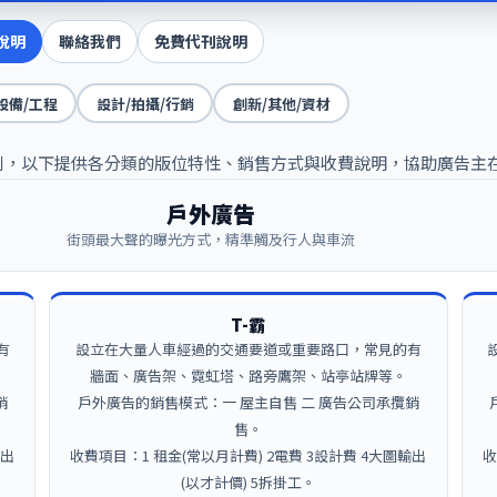
說明
聯絡我們
免費代刊說明
設備/工程
設計/拍攝/行銷
創新/其他/資材
告類別，以下提供各分類的版位特性、銷售方式與收費說明，協助廣告主
戶外廣告
街頭最大聲的曝光方式，精準觸及行人與車流
T-霸
有
設立在大量人車經過的交通要道或重要路口，常見的有
牆面、廣告架、霓虹塔、路旁鷹架、站亭站牌等。
銷
戶外廣告的銷售模式：一 屋主自售 二 廣告公司承攬銷
售。
輸出
收費項目：1 租金(常以月計費) 2電費 3設計費 4大圖輸出
收
(以才計價) 5拆掛工。