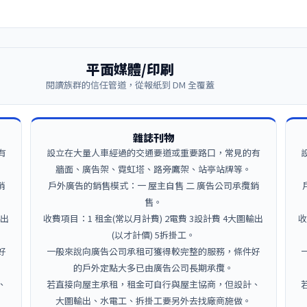
平面媒體/印刷
閱讀族群的信任管道，從報紙到 DM 全覆蓋
雜誌刊物
有
設立在大量人車經過的交通要道或重要路口，常見的有
牆面、廣告架、霓虹塔、路旁鷹架、站亭站牌等。
銷
戶外廣告的銷售模式：一 屋主自售 二 廣告公司承攬銷
售。
輸出
收費項目：1 租金(常以月計費) 2電費 3設計費 4大圖輸出
收
(以才計價) 5拆掛工。
好
一般來說向廣告公司承租可獲得較完整的服務，條件好
的戶外定點大多已由廣告公司長期承攬。
、
若直接向屋主承租，租金可自行與屋主協商，但設計、
大圖輸出、水電工、拆掛工要另外去找廠商施做。