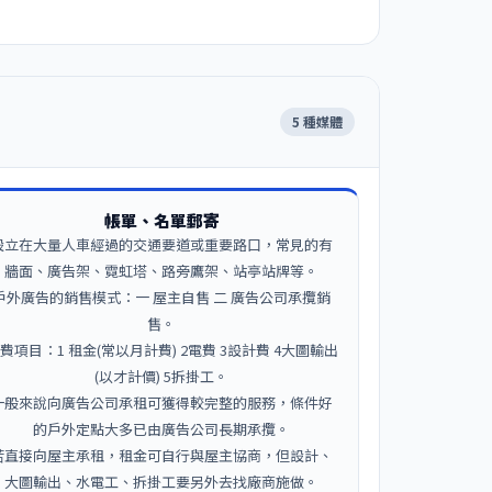
5 種媒體
帳單、名單郵寄
設立在大量人車經過的交通要道或重要路口，常見的有
牆面、廣告架、霓虹塔、路旁鷹架、站亭站牌等。
戶外廣告的銷售模式：一 屋主自售 二 廣告公司承攬銷
售。
費項目：1 租金(常以月計費) 2電費 3設計費 4大圖輸出
(以才計價) 5拆掛工。
一般來說向廣告公司承租可獲得較完整的服務，條件好
的戶外定點大多已由廣告公司長期承攬。
若直接向屋主承租，租金可自行與屋主協商，但設計、
大圖輸出、水電工、拆掛工要另外去找廠商施做。