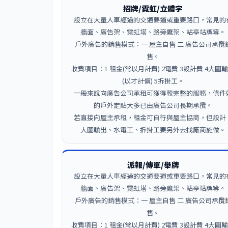
招牌/霓虹/立體字
設立在大量人車經過的交通要道或重要路口，常見的
牆面、廣告架、霓虹塔、路旁鷹架、站亭站牌等。
戶外廣告的銷售模式：一 屋主自售 二 廣告公司承攬
售。
收費項目：1 租金(常以月計費) 2電費 3設計費 4大圖
(以才計價) 5拆掛工。
一般來說向廣告公司承租可獲得較完整的服務，條件
的戶外定點大多已由廣告公司長期承攬。
若直接向屋主承租，租金可自行與屋主協商，但設計
大圖輸出、水電工、拆掛工要另外去找廠商施做。
派報/傳單/舉牌
設立在大量人車經過的交通要道或重要路口，常見的
牆面、廣告架、霓虹塔、路旁鷹架、站亭站牌等。
戶外廣告的銷售模式：一 屋主自售 二 廣告公司承攬
售。
收費項目：1 租金(常以月計費) 2電費 3設計費 4大圖