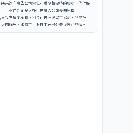
一般來說向廣告公司承租可獲得較完整的服務，條件好
的戶外定點大多已由廣告公司長期承攬。
若直接向屋主承租，租金可自行與屋主協商，但設計、
大圖輸出、水電工、拆掛工要另外去找廠商施做。