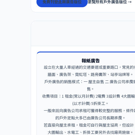
免費刊登此類廣告版位
瀏覽所有戶外廣告版位 →
報紙廣告
設立在大量人車經過的交通要道或重要路口，常見的
牆面、廣告架、霓虹塔、路旁鷹架、站亭站牌等。
戶外廣告的銷售模式：一 屋主自售 二 廣告公司承攬
售。
收費項目：1 租金(常以月計費) 2電費 3設計費 4大圖
(以才計價) 5拆掛工。
一般來說向廣告公司承租可獲得較完整的服務，條件
的戶外定點大多已由廣告公司長期承攬。
若直接向屋主承租，租金可自行與屋主協商，但設計
大圖輸出、水電工、拆掛工要另外去找廠商施做。