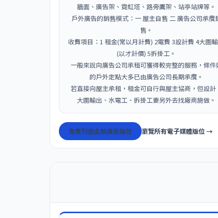
牆面、廣告架、霓虹塔、路旁鷹架、站亭站牌等。
戶外廣告的銷售模式：一 屋主自售 二 廣告公司承攬
售。
收費項目：1 租金(常以月計費) 2電費 3設計費 4大圖
(以才計價) 5拆掛工。
一般來說向廣告公司承租可獲得較完整的服務，條件
的戶外定點大多已由廣告公司長期承攬。
若直接向屋主承租，租金可自行與屋主協商，但設計
大圖輸出、水電工、拆掛工要另外去找廠商施做。
免費刊登此類廣告版位
瀏覽所有電子媒體版位 →