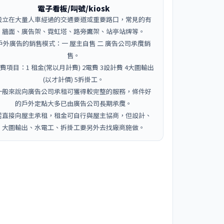
電子看板/叫號/kiosk
設立在大量人車經過的交通要道或重要路口，常見的有
牆面、廣告架、霓虹塔、路旁鷹架、站亭站牌等。
戶外廣告的銷售模式：一 屋主自售 二 廣告公司承攬銷
售。
費項目：1 租金(常以月計費) 2電費 3設計費 4大圖輸出
(以才計價) 5拆掛工。
一般來說向廣告公司承租可獲得較完整的服務，條件好
的戶外定點大多已由廣告公司長期承攬。
若直接向屋主承租，租金可自行與屋主協商，但設計、
大圖輸出、水電工、拆掛工要另外去找廠商施做。