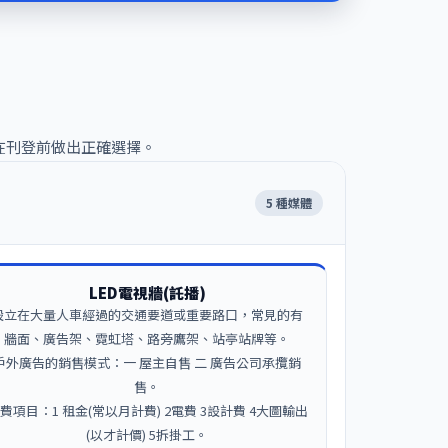
在刊登前做出正確選擇。
5 種媒體
LED電視牆(託播)
設立在大量人車經過的交通要道或重要路口，常見的有
牆面、廣告架、霓虹塔、路旁鷹架、站亭站牌等。
戶外廣告的銷售模式：一 屋主自售 二 廣告公司承攬銷
售。
費項目：1 租金(常以月計費) 2電費 3設計費 4大圖輸出
(以才計價) 5拆掛工。