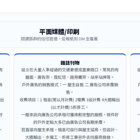
平面媒體/印刷
閱讀族群的信任管道，從報紙到 DM 全覆蓋
雜誌刊物
有
設立在大量人車經過的交通要道或重要路口，常見的有
牆面、廣告架、霓虹塔、路旁鷹架、站亭站牌等。
銷
戶外廣告的銷售模式：一 屋主自售 二 廣告公司承攬銷
售。
輸出
收費項目：1 租金(常以月計費) 2電費 3設計費 4大圖輸出
收
(以才計價) 5拆掛工。
好
一般來說向廣告公司承租可獲得較完整的服務，條件好
的戶外定點大多已由廣告公司長期承攬。
、
若直接向屋主承租，租金可自行與屋主協商，但設計、
大圖輸出、水電工、拆掛工要另外去找廠商施做。