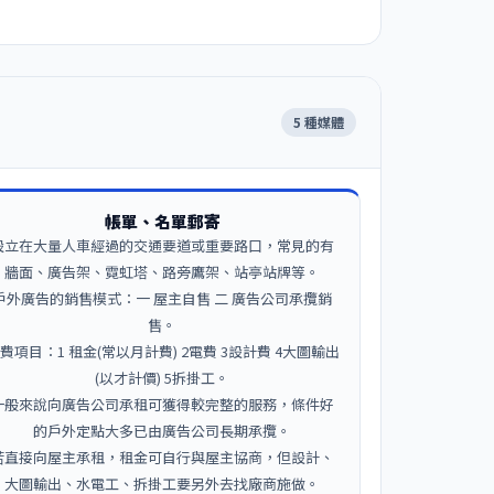
5 種媒體
帳單、名單郵寄
設立在大量人車經過的交通要道或重要路口，常見的有
牆面、廣告架、霓虹塔、路旁鷹架、站亭站牌等。
戶外廣告的銷售模式：一 屋主自售 二 廣告公司承攬銷
售。
費項目：1 租金(常以月計費) 2電費 3設計費 4大圖輸出
(以才計價) 5拆掛工。
一般來說向廣告公司承租可獲得較完整的服務，條件好
的戶外定點大多已由廣告公司長期承攬。
若直接向屋主承租，租金可自行與屋主協商，但設計、
大圖輸出、水電工、拆掛工要另外去找廠商施做。