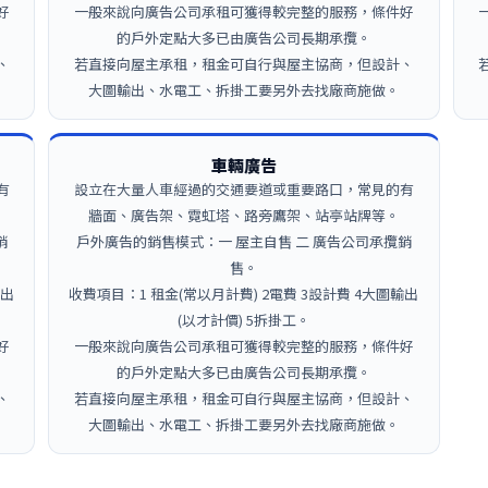
好
一般來說向廣告公司承租可獲得較完整的服務，條件好
的戶外定點大多已由廣告公司長期承攬。
、
若直接向屋主承租，租金可自行與屋主協商，但設計、
大圖輸出、水電工、拆掛工要另外去找廠商施做。
車輛廣告
有
設立在大量人車經過的交通要道或重要路口，常見的有
牆面、廣告架、霓虹塔、路旁鷹架、站亭站牌等。
銷
戶外廣告的銷售模式：一 屋主自售 二 廣告公司承攬銷
售。
輸出
收費項目：1 租金(常以月計費) 2電費 3設計費 4大圖輸出
(以才計價) 5拆掛工。
好
一般來說向廣告公司承租可獲得較完整的服務，條件好
的戶外定點大多已由廣告公司長期承攬。
、
若直接向屋主承租，租金可自行與屋主協商，但設計、
大圖輸出、水電工、拆掛工要另外去找廠商施做。