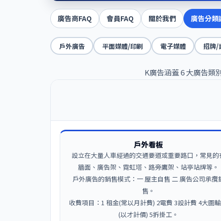
廣告商FAQ
會員FAQ
關於我們
廣告分類
戶外廣告
平面媒體/印刷
電子媒體
招牌/
K廣告涵蓋 6 大廣
戶外看板
設立在大量人車經過的交通要道或重要路口，常見的
牆面、廣告架、霓虹塔、路旁鷹架、站亭站牌等。
戶外廣告的銷售模式：一 屋主自售 二 廣告公司承攬
售。
收費項目：1 租金(常以月計費) 2電費 3設計費 4大圖
(以才計價) 5拆掛工。