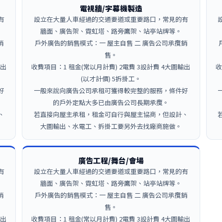
電視牆/字幕機製造
有
設立在大量人車經過的交通要道或重要路口，常見的有
牆面、廣告架、霓虹塔、路旁鷹架、站亭站牌等。
銷
戶外廣告的銷售模式：一 屋主自售 二 廣告公司承攬銷
售。
輸出
收費項目：1 租金(常以月計費) 2電費 3設計費 4大圖輸出
收
(以才計價) 5拆掛工。
好
一般來說向廣告公司承租可獲得較完整的服務，條件好
的戶外定點大多已由廣告公司長期承攬。
、
若直接向屋主承租，租金可自行與屋主協商，但設計、
大圖輸出、水電工、拆掛工要另外去找廠商施做。
廣告工程/舞台/會場
有
設立在大量人車經過的交通要道或重要路口，常見的有
牆面、廣告架、霓虹塔、路旁鷹架、站亭站牌等。
銷
戶外廣告的銷售模式：一 屋主自售 二 廣告公司承攬銷
售。
輸出
收費項目：1 租金(常以月計費) 2電費 3設計費 4大圖輸出