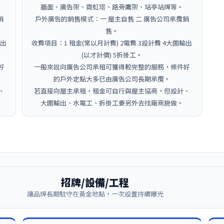
牆面、廣告架、霓虹塔、路旁鷹架、站亭站牌等。
銷
戶外廣告的銷售模式：一 屋主自售 二 廣告公司承攬銷
售。
輸出
收費項目：1 租金(常以月計費) 2電費 3設計費 4大圖輸出
(以才計價) 5拆掛工。
好
一般來說向廣告公司承租可獲得較完整的服務，條件好
的戶外定點大多已由廣告公司長期承攬。
、
若直接向屋主承租，租金可自行與屋主協商，但設計、
大圖輸出、水電工、拆掛工要另外去找廠商施做。
招牌/設備/工程
讓品牌長期駐守在黃金地點，一次設置持續曝光