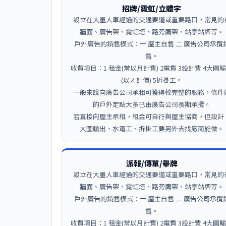
招牌/霓虹/立體字
設立在大量人車經過的交通要道或重要路口，常見的
牆面、廣告架、霓虹塔、路旁鷹架、站亭站牌等。
戶外廣告的銷售模式：一 屋主自售 二 廣告公司承攬
售。
收費項目：1 租金(常以月計費) 2電費 3設計費 4大圖
(以才計價) 5拆掛工。
一般來說向廣告公司承租可獲得較完整的服務，條件
的戶外定點大多已由廣告公司長期承攬。
若直接向屋主承租，租金可自行與屋主協商，但設計
大圖輸出、水電工、拆掛工要另外去找廠商施做。
派報/傳單/舉牌
設立在大量人車經過的交通要道或重要路口，常見的
牆面、廣告架、霓虹塔、路旁鷹架、站亭站牌等。
戶外廣告的銷售模式：一 屋主自售 二 廣告公司承攬
售。
收費項目：1 租金(常以月計費) 2電費 3設計費 4大圖