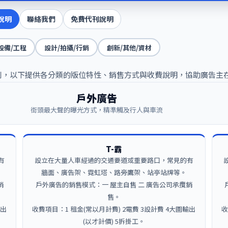
說明
聯絡我們
免費代刊說明
設備/工程
設計/拍攝/行銷
創新/其他/資材
告類別，以下提供各分類的版位特性、銷售方式與收費說明，協助廣告主
戶外廣告
街頭最大聲的曝光方式，精準觸及行人與車流
T-霸
有
設立在大量人車經過的交通要道或重要路口，常見的有
牆面、廣告架、霓虹塔、路旁鷹架、站亭站牌等。
銷
戶外廣告的銷售模式：一 屋主自售 二 廣告公司承攬銷
售。
輸出
收費項目：1 租金(常以月計費) 2電費 3設計費 4大圖輸出
收
(以才計價) 5拆掛工。