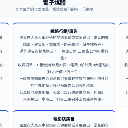
電子媒體
影音聲光的全面覆蓋，觸達螢幕前的每一位觀眾
網路行銷/廣告
有
設立在大量人車經過的交通要道或重要路口，常見的有
牆面、廣告架、霓虹塔、路旁鷹架、站亭站牌等。
銷
戶外廣告的銷售模式：一 屋主自售 二 廣告公司承攬銷
售。
輸出
收費項目：1 租金(常以月計費) 2電費 3設計費 4大圖輸出
收
(以才計價) 5拆掛工。
好
一般來說向廣告公司承租可獲得較完整的服務，條件好
的戶外定點大多已由廣告公司長期承攬。
、
若直接向屋主承租，租金可自行與屋主協商，但設計、
大圖輸出、水電工、拆掛工要另外去找廠商施做。
電影院廣告
有
設立在大量人車經過的交通要道或重要路口，常見的有