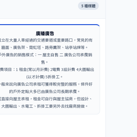
5 種媒體
廣播廣告
設立在大量人車經過的交通要道或重要路口，常見的有
牆面、廣告架、霓虹塔、路旁鷹架、站亭站牌等。
戶外廣告的銷售模式：一 屋主自售 二 廣告公司承攬銷
售。
費項目：1 租金(常以月計費) 2電費 3設計費 4大圖輸出
(以才計價) 5拆掛工。
一般來說向廣告公司承租可獲得較完整的服務，條件好
的戶外定點大多已由廣告公司長期承攬。
若直接向屋主承租，租金可自行與屋主協商，但設計、
大圖輸出、水電工、拆掛工要另外去找廠商施做。