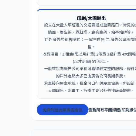
印刷/大圖輸出
設立在大量人車經過的交通要道或重要路口，常見的
牆面、廣告架、霓虹塔、路旁鷹架、站亭站牌等。
戶外廣告的銷售模式：一 屋主自售 二 廣告公司承攬
售。
收費項目：1 租金(常以月計費) 2電費 3設計費 4大圖
(以才計價) 5拆掛工。
一般來說向廣告公司承租可獲得較完整的服務，條件
的戶外定點大多已由廣告公司長期承攬。
若直接向屋主承租，租金可自行與屋主協商，但設計
大圖輸出、水電工、拆掛工要另外去找廠商施做。
免費刊登此類廣告版位
瀏覽所有平面媒體/印刷版位