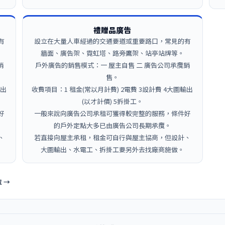
禮贈品廣告
有
設立在大量人車經過的交通要道或重要路口，常見的有
牆面、廣告架、霓虹塔、路旁鷹架、站亭站牌等。
銷
戶外廣告的銷售模式：一 屋主自售 二 廣告公司承攬銷
售。
輸出
收費項目：1 租金(常以月計費) 2電費 3設計費 4大圖輸出
(以才計價) 5拆掛工。
好
一般來說向廣告公司承租可獲得較完整的服務，條件好
的戶外定點大多已由廣告公司長期承攬。
、
若直接向屋主承租，租金可自行與屋主協商，但設計、
大圖輸出、水電工、拆掛工要另外去找廠商施做。
 →