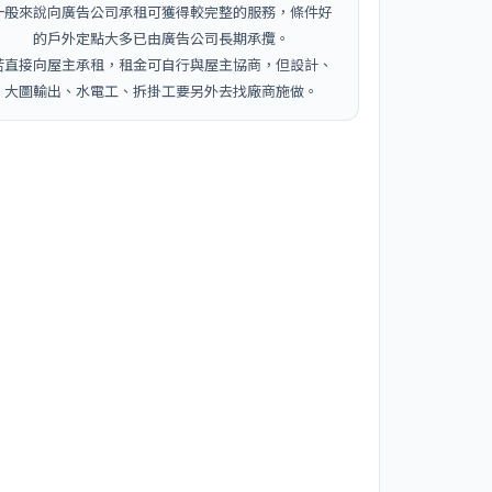
一般來說向廣告公司承租可獲得較完整的服務，條件好
的戶外定點大多已由廣告公司長期承攬。
若直接向屋主承租，租金可自行與屋主協商，但設計、
大圖輸出、水電工、拆掛工要另外去找廠商施做。