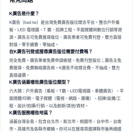
常見問題
K廣告是什麼？
K廣告（kad.tw）是台灣免費廣告版位媒合平台，整合戶外看
板、LED 電視牆、T 霸、招牌工程、平面媒體與數位行銷等資
源。廣告主可免費搜尋版位、廣告業者可免費刊登，雙方直接
對接，零手續費、零抽成。
在K廣告刊登或搜尋廣告版位需要付費嗎？
完全免費。廣告業者免費申請帳號、免費刊登版位；廣告主免
費搜尋、免費聯絡廣告商。K廣告不收媒合費、不抽成，雙方
直接議價。
K廣告涵蓋哪些廣告版位類型？
六大類：戶外廣告（看板、T霸、LED電視牆、車體廣告）、平
面媒體/印刷、電子媒體（電視、網路、廣播）、招牌/設備/工
程、設計/拍攝/行銷，以及創新/其他/資材。
K廣告服務哪些地區？
涵蓋台灣全島，包含台北市、新北市、桃園市、台中市、台南
市、高雄市及各縣市鄉鎮。你可以在搜尋頁選擇縣市後再細選