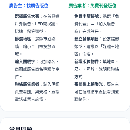
廣告主：找廣告版位
廣告業者：免費刊登版位
選擇廣告大類
：在首頁選
免費申請帳號
：點選「免
戶外廣告、LED電視牆、
費刊登」→「加入廣告
招牌工程等類型。
商」完成註冊。
篩選地區
：選縣市或鄉
建立營業項目
：設定媒體
鎮，縮小至目標投放區
類型，建議以「媒體＋地
域。
區」命名。
輸入關鍵字
：可加路名、
新增版位物件
：填地區、
商圈或廣告商名稱精準定
尺寸、照片、說明與聯絡
位。
方式。
聯絡廣告業者
：點入明細
審核後上架曝光
：廣告主
頁查看照片與規格，直接
可在搜尋結果直接看到並
電話或留言詢價。
聯絡你。