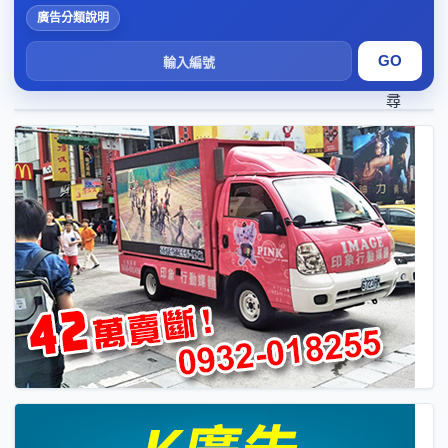
廣告分類說明
搜
尋
1
2
3
4
5
6