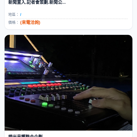
新聞置入.記者會策劃.新聞公...
地區：
/
(來電洽詢)
價格：
燈光音響整合企劃...