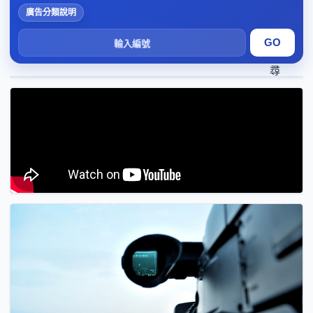
廣告分類說明
搜
尋
1
2
3
4
5
6