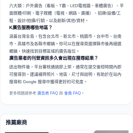
六大類：戶外廣告（看板、T霸、LED電視牆、車體廣告）、平
面媒體/印刷、電子媒體（電視、網路、廣播）、招牌/設備/工
程、設計/拍攝/行銷，以及創新/其他/資材。
K廣告服務哪些地區？
涵蓋台灣全島，包含台北市、新北市、桃園市、台中市、台南
市、高雄市及各縣市鄉鎮。你可以在搜尋頁選擇縣市後再細選
鄉鎮，快速找到目標區域的廣告版位。
廣告業者的刊登資訊多久會出現在搜尋結果？
送出物件後，平台審核通過即上架，通常在提交後短時間內即
可搜尋到。建議補齊照片、地區、尺寸與說明，有助於在站內
搜尋和 Google 搜尋中獲得更好的可見度。
更多問題請參考
廣告商 FAQ
與
會員 FAQ
。
推薦廠商