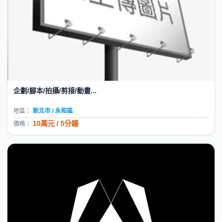
企劃/腳本/拍攝/剪接/動畫...
地區：
新北市 / 永和區
10萬元 / 5分鐘
價格：