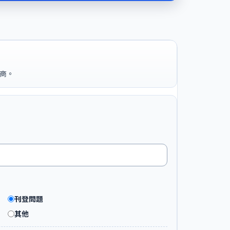
商。
刊登問題
其他