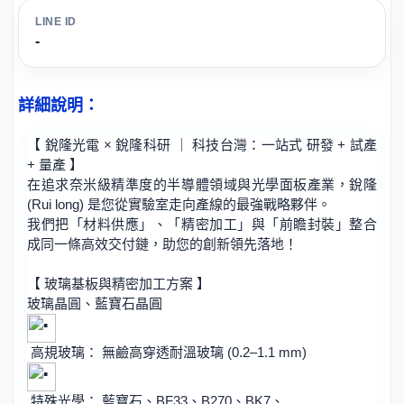
LINE ID
-
詳細說明：
【 銳隆光電 × 銳隆科研 ｜ 科技台灣：一站式 研發 + 試產
+ 量產 】
在追求奈米級精準度的半導體領域與光學面板產業，銳隆
(Rui long) 是您從實驗室走向產線的最強戰略夥伴。
我們把「材料供應」、「精密加工」與「前瞻封裝」整合
成同一條高效交付鏈，助您的創新領先落地！
【 玻璃基板與精密加工方案 】
玻璃晶圓、藍寶石晶圓
高規玻璃： 無鹼高穿透耐溫玻璃 (0.2–1.1 mm)
特殊光學： 藍寶石、BF33、B270、BK7、