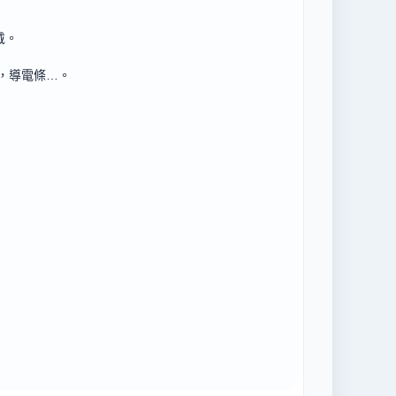
戴。
，導電條
…
。