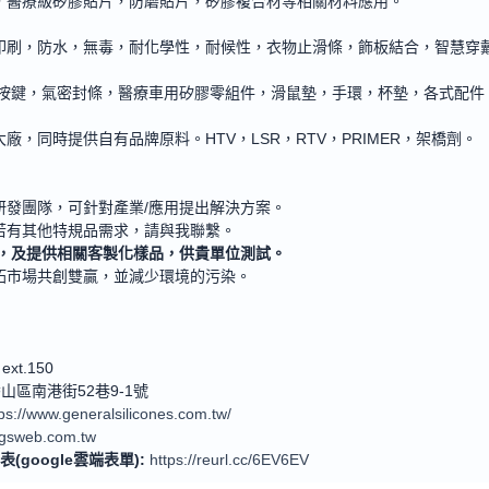
，醫療級矽膠貼片，防磨貼片，矽膠複合材等相關材料應用。
印刷，防水，無毒，耐化學性，耐候性，衣物止滑條，飾板結合，智慧穿
盤，按鍵，氣密封條，醫療車用矽膠零組件，滑鼠墊，手環，杯墊，各式配件
大廠，同時提供自有品牌原料。
HTV
，
LSR
，
RTV
，
PRIMER
，架橋劑。
研發團隊，可針對產業
/
應用提出解決方案。
若有其他特規品需求，請與我聯繫。
，及提供相關客製化樣品，供貴單位測試。
拓市場共創雙贏，並減少環境的污染。
ext.150
香山區南港街
52
巷
9-1
號
tps://www.generalsilicones.com.tw/
@gsweb.com.tw
表
(google
雲端表單
):
https://reurl.cc/6EV6EV