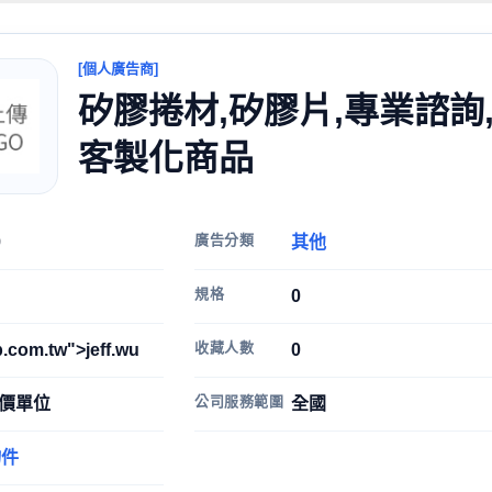
[個人廣告商]
矽膠捲材,矽膠片,專業諮詢
客製化商品
廣告分類
9
其他
規格
0
收藏人數
.com.tw">jeff.wu
0
公司服務範圍
計價單位
全國
物件