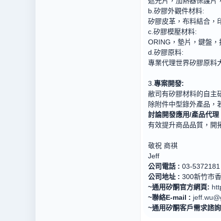
遮光片，加熱器保護片
b.矽膠外觀件材料
:
矽膠皮革，布料結合，
c.矽膠模壓材料
:
ORING，墊片，鍵
d.矽膠原料
:
專業代理世界矽膠原料
3.
專案開發
:
敝司有矽膠材料的自主
除附件中型錄外產品，
討論開發應用
/
產品代理
有效提升商品品質，開
敬祝 商祺
Jeff
公司電話
:
03-5372181 
公司地址
:
300新竹市
~
通用矽酮官方網頁
:
ht
~
聯絡
E-mail :
jeff.wu
~
通用矽酮客戶需求諮詢