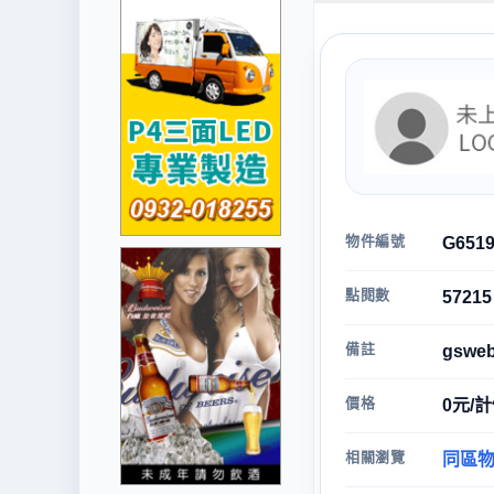
物件編號
G651
點閱數
57215
備註
gsweb
價格
0元/
相關瀏覽
同區