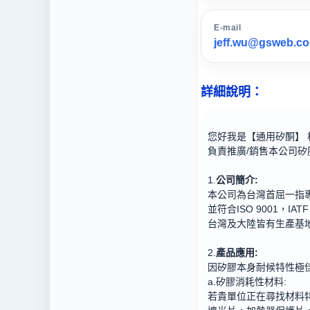
E-mail
jeff.wu@gsweb.co
詳細說明：
您好我是【通用矽酮】 板
負責推廣/銷售本公司矽
1.
公司簡介
:
本公司為台灣首屈一指
並符合ISO 9001，IA
台灣及大陸皆有生產基
2.
產品應用
:
因矽膠本身耐候特性極佳
a.矽膠消耗性材料
:
若貴單位正在尋找材料