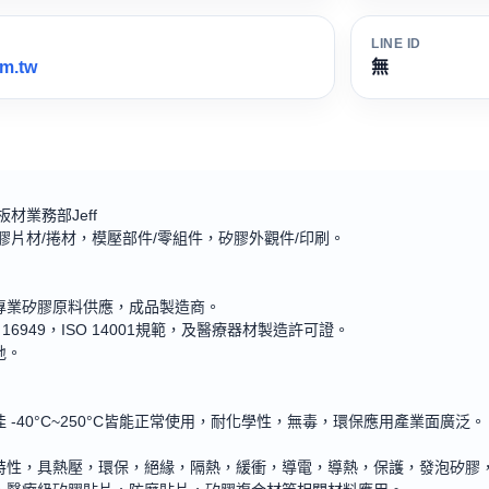
LINE ID
m.tw
無
材業務部Jeff
膠片材
/
捲材，模壓部件
/
零組件，矽膠外觀件
/
印刷。
專業矽膠原料供應，成品製造商。
TF 16949，ISO 14001規範，及醫療器材製造許可證。
地。
 -40°C~250°C皆能正常使用，耐化學性，無毒，環保應用產業面廣泛。
特性，具熱壓，環保，絕緣，隔熱，緩衝，導電，導熱，保護，發泡矽膠