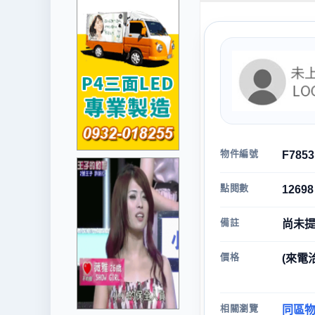
物件編號
F7853
點閱數
12698
備註
尚未
價格
(來電
相關瀏覽
同區