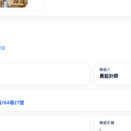
原圖
聯絡人
黃設計師
64巷27號
聯絡手機
-