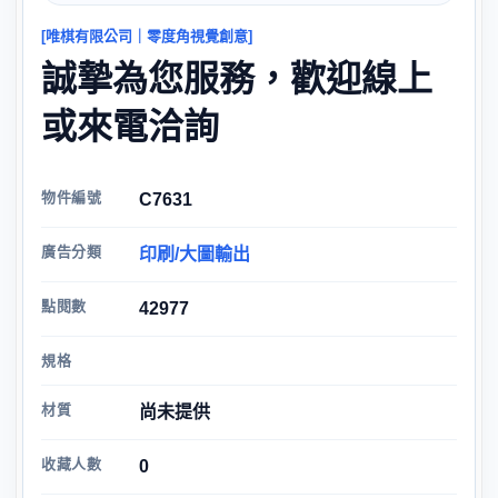
[唯棋有限公司｜零度角視覺創意]
誠摯為您服務，歡迎線上
或來電洽詢
物件編號
C7631
廣告分類
印刷/大圖輸出
點閱數
42977
規格
材質
尚未提供
收藏人數
0