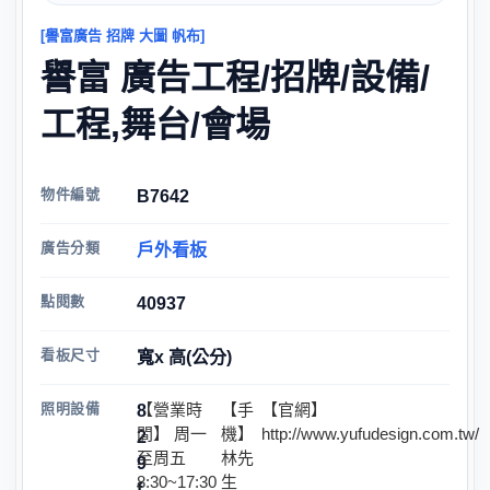
[譽富廣告 招牌 大圖 帆布]
譽富 廣告工程/招牌/設備/
工程,舞台/會場
物件編號
B7642
廣告分類
戶外看板
點閱數
40937
看板尺寸
寬x 高(公分)
照明設備
【營業時
【手
【官網】
8
間】 周一
機】
http://www.yufudesign.com.tw/
2
至周五
林先
9
8:30~17:30
生
f