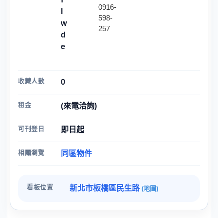
0916-
l
598-
w
257
d
e
收藏人數
0
租金
(來電洽詢)
可刊登日
即日起
相關瀏覽
同區物件
看板位置
新北市板橋區民生路
(地圖)