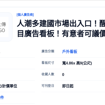
[個人廣告商]
人潮多建國市場出入口！
目廣告看板！有意者可議
廣告分類
1
戶外看板
看板尺寸
寬4.86x 高9(公尺)
收藏人數
0
可刊登日
0元/計價單位
即日起
物件