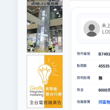
物件編號
B749
點閱數
45535
照明設備
無
租金
800
相關瀏覽
同區