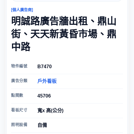
[個人廣告商]
明誠路廣告牆出租、鼎山
街、天天新黃昏市場、鼎
中路
物件編號
B7470
廣告分類
戶外看板
點閱數
45706
看板尺寸
寬x 高(公分)
照明設備
自備