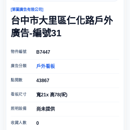
[第圖廣告有限公司]
台中市大里區仁化路戶外
廣告-編號31
物件編號
B7447
廣告分類
戶外看板
點閱數
43867
看板尺寸
寬21x 高78(呎)
照明設備
尚未提供
收藏人數
0