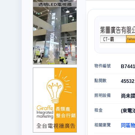
物件編號
B744
點閱數
45532
照明設備
尚未
租金
(來電
相關瀏覽
同區