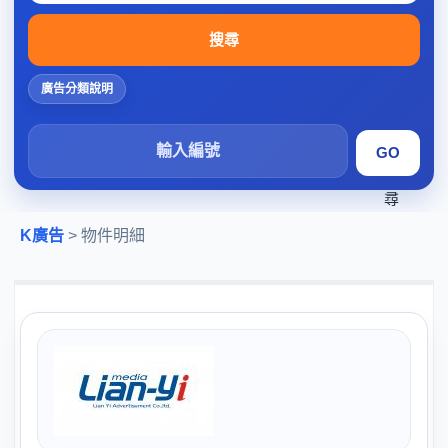
搜尋
廣告分類說明
搜
尋
K廣告
> 物件明細