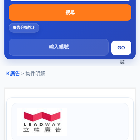
搜尋
廣告分類說明
搜
尋
K廣告
> 物件明細