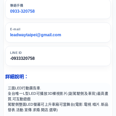
聯絡手機
0933-320758
E-mail
leadwaytaipei@gmail.com
LINE ID
-0933320758
詳細說明：
三面LED行動廣告車.
全台唯一L型LED可播放3D裸視影片(副駕駛側及車背)最高畫
質
,可互動遊戲
駕駛側整面LED螢幕可上升車廂可當舞台
(電影.電視.唱片.新品
發表.活動.宣傳.求婚.開店.選舉)